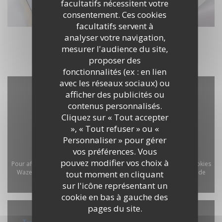
facultatifs nécessitent votre
consentement. Ces cookies
facultatifs servent à
analyser votre navigation,
mesurer l'audience du site,
proposer des
fonctionnalités (ex : en lien
avec les réseaux sociaux) ou
afficher des publicités ou
contenus personnalisés.
Cliquez sur « Tout accepter
», « Tout refuser » ou «
Personnaliser » pour gérer
vos préférences. Vous
pouvez modifier vos choix à
Pour afficher la carte interactive Waze, vous devez accepter les cookies
Waze Map (Google). Ces cookies peuvent collecter des données de
tout moment en cliquant
navigation et de localisation.
Autoriser
sur l'icône représentant un
cookie en bas à gauche des
pages du site.