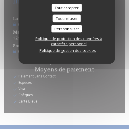
Infos pratiques
Tout accepter
Horaires
Tout refuser
Lundi
Fermé
Personnaliser
Mar
-
Ven
12h10 - 14h00 *
Politique de protection des données à
caractère personnel
Sam
-
Dim
Politique de gestion des cookies
Fermé
* Uniquement sur réservation
Moyens de paiement
Paiement Sans Contact
Espèces
Visa
Chèques
Carte Bleue