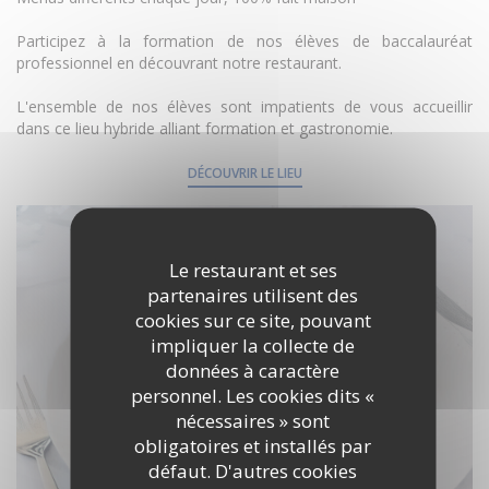
Participez à la formation de nos élèves de baccalauréat
professionnel en découvrant notre restaurant.
L'ensemble de nos élèves sont impatients de vous accueillir
dans ce lieu hybride alliant formation et gastronomie.
DÉCOUVRIR LE LIEU
Le restaurant et ses
partenaires utilisent des
cookies sur ce site, pouvant
impliquer la collecte de
données à caractère
personnel. Les cookies dits «
nécessaires » sont
obligatoires et installés par
défaut. D'autres cookies