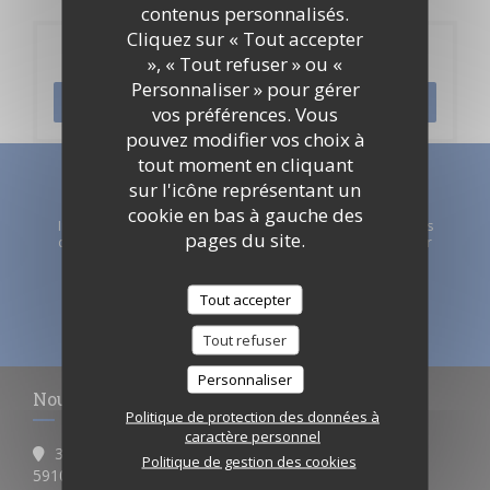
contenus personnalisés.
Cliquez sur « Tout accepter
Réservation
», « Tout refuser » ou «
Personnaliser » pour gérer
RÉSERVER
vos préférences. Vous
pouvez modifier vos choix à
tout moment en cliquant
sur l'icône représentant un
Newsletter
*
cookie en bas à gauche des
Inscrivez-vous à notre lettre d'information pour recevoir des
pages du site.
communications personnalisées et des offres marketing par
courriel.
Tout accepter
S'ABONNER
Tout refuser
Personnaliser
Nous contacter
Politique de protection des données à
caractère personnel
31 Rue Lavoisier
Politique de gestion des cookies
((ouvre une nouvelle fenêtre))
59100 Roubaix