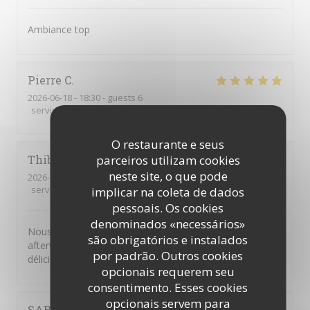
Ambiance top
Pierre
C
2026-06-18
- 18:30 - guests 6
service
:
5
/5
ambience
:
5
/5
menu
:
5
/5
quality_price
:
5
/5
O restaurante e seus
parceiros utilizam cookies
Thibault
S
neste site, o que pode
2026-06-18
- 18:00 - guests 1
service
:
5
/5
ambience
:
5
/5
menu
:
5
/5
quality_price
:
5
/5
implicar na coleta de dados
pessoais. Os cookies
denominados «necessários»
Nous avons passer un moment très sympa pour cet
são obrigatórios e instalados
afterwork entre collègues. Le lieu est cosy et les mets
por padrão. Outros cookies
délicieux. Bravo et merci aux élèves et équipes
opcionais requerem seu
consentimento. Esses cookies
opcionais servem para
SABRINA
A