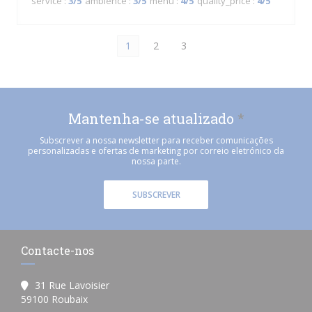
service
:
3
/5
ambience
:
3
/5
menu
:
4
/5
quality_price
:
4
/5
1
2
3
Mantenha-se atualizado
*
Subscrever a nossa newsletter para receber comunicações
personalizadas e ofertas de marketing por correio eletrónico da
nossa parte.
SUBSCREVER
Contacte-nos
31 Rue Lavoisier
((abre numa nova janela))
59100 Roubaix