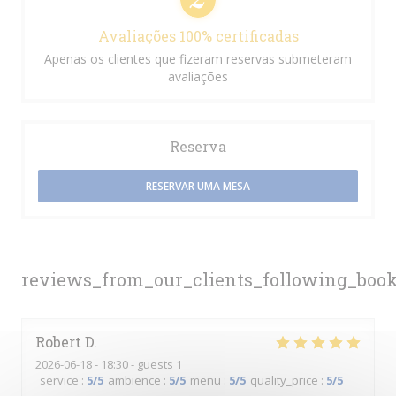
Avaliações 100% certificadas
Apenas os clientes que fizeram reservas submeteram
avaliações
Reserva
RESERVAR UMA MESA
reviews_from_our_clients_following_boo
Robert
D
2026-06-18
- 18:30 - guests 1
service
:
5
/5
ambience
:
5
/5
menu
:
5
/5
quality_price
:
5
/5