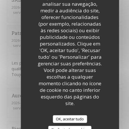
analisar sua navegação,
2026-06-18
- 18:00 - guests 1
medir a audiência do site,
service
:
5
/5
ambience
:
5
/5
menu
:
5
/5
quality_price
:
5
/5
oferecer funcionalidades
(por exemplo, relacionadas
às redes sociais) ou exibir
Patricia
L
publicidade ou conteúdos
2026-06-18
- 18:30 - guests 2
personalizados. Clique em
service
:
5
/5
ambience
:
5
/5
menu
:
5
/5
quality_price
:
5
/5
'OK, aceitar tudo', 'Recusar
tudo' ou 'Personalizar' para
gerenciar suas preferências.
Les prestations sont toujours excellentes. Grande
qualité des mets proposés, un service personnalisé ...
Você pode alterar suas
Toujours un grand plaisir !
escolhas a qualquer
momento clicando no ícone
de cookie no canto inferior
Aurelie
C
esquerdo das páginas do
site.
2026-06-11
- 12:00 - guests 4
service
:
5
/5
ambience
:
5
/5
menu
:
5
/5
quality_price
:
5
/5
OK, aceitar tudo
Pierre
C