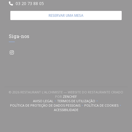
03 20 73 88 05
RESERVAR UMA MESA
Siga-nos
Instagram ((abre numa nova janela))
© 2026 RESTAURANT L'ALCHIMISTE — WEBSITE DO RESTAURANTE CRIADO
((ABRE NUMA NOVA JANELA))
POR
ZENCHEF
AVISO LEGAL
TERMOS DE UTILIZAÇÃO
((ABRE NUMA NOVA JANELA))
((ABRE NUMA NOVA JANELA))
POLÍTICA DE PROTEÇÃO DE DADOS PESSOAIS
POLÍTICA DE COOKIES
((ABRE NUMA NOVA JANELA))
((ABRE NUMA NOVA
ACESSIBILIDADE
((ABRE NUMA NOVA JANELA))