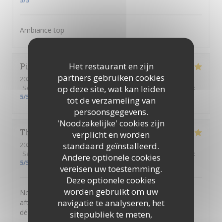
5
/5
Ambiance top
Het restaurant en zijn
Pierre
C
partners gebruiken cookies
2026-06-18
- 18:30 - Gasten 6
op deze site, wat kan leiden
Service
:
5
/5
Atmosfeer
:
5
/5
Keuken
:
5
/5
Kwaliteit / Prijs
:
5
/5
tot de verzameling van
persoonsgegevens.
'Noodzakelijke' cookies zijn
Thibault
S
verplicht en worden
standaard geïnstalleerd.
2026-06-18
- 18:00 - Gasten 1
Service
:
5
/5
Atmosfeer
:
5
/5
Keuken
:
5
/5
Kwaliteit / Prijs
:
Andere optionele cookies
5
/5
vereisen uw toestemming.
Deze optionele cookies
worden gebruikt om uw
Nous avons passer un moment très sympa pour cet
navigatie te analyseren, het
afterwork entre collègues. Le lieu est cosy et les mets
délicieux. Bravo et merci aux élèves et équipes
sitepubliek te meten,