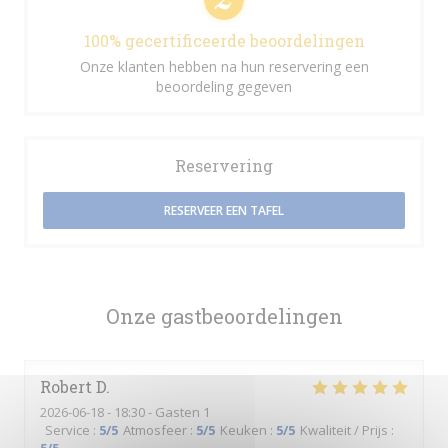
100% gecertificeerde beoordelingen
Onze klanten hebben na hun reservering een
beoordeling gegeven
Reservering
RESERVEER EEN TAFEL
Onze gastbeoordelingen
Robert
D
2026-06-18
- 18:30 - Gasten 1
Service
:
5
/5
Atmosfeer
:
5
/5
Keuken
:
5
/5
Kwaliteit / Prijs
: