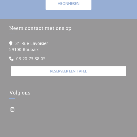
ABONNEREN
Neem contact met ons op
31 Rue Lavoisier
((opent in een nieuw venster))
59100 Roubaix
03 20 73 88 05
RESERVEER EEN TAFEL
Volg ons
Instagram ((opent in een nieuw venster))