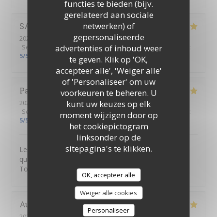
functies te bieden (bijv.
gerelateerd aan sociale
netwerken) of
SABRINA
A
gepersonaliseerde
2026-06-18
- 18:00 - Gasten 1
advertenties of inhoud weer
Service
:
5
/5
Atmosfeer
:
5
/5
Keuken
:
5
/5
Kwaliteit / Prijs
:
5
/5
te geven. Klik op 'OK,
accepteer alle', 'Weiger alle'
of 'Personaliseer' om uw
Patricia
L
voorkeuren te beheren. U
kunt uw keuzes op elk
2026-06-18
- 18:30 - Gasten 2
Service
:
5
/5
Atmosfeer
:
5
/5
Keuken
:
5
/5
Kwaliteit / Prijs
:
moment wijzigen door op
5
/5
het cookiepictogram
linksonder op de
sitepagina's te klikken.
Les prestations sont toujours excellentes. Grande
qualité des mets proposés, un service personnalisé ...
Toujours un grand plaisir !
OK, accepteer alle
Weiger alle cookies
Aurelie
C
Personaliseer
2026-06-11
- 12:00 - Gasten 4