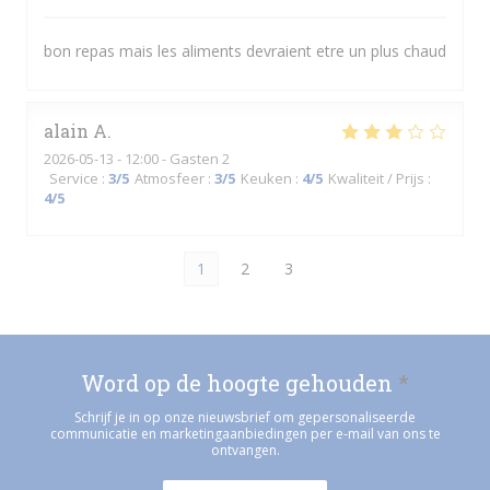
bon repas mais les aliments devraient etre un plus chaud
alain
A
2026-05-13
- 12:00 - Gasten 2
Service
:
3
/5
Atmosfeer
:
3
/5
Keuken
:
4
/5
Kwaliteit / Prijs
:
4
/5
1
2
3
Word op de hoogte gehouden
*
Schrijf je in op onze nieuwsbrief om gepersonaliseerde
communicatie en marketingaanbiedingen per e-mail van ons te
ontvangen.