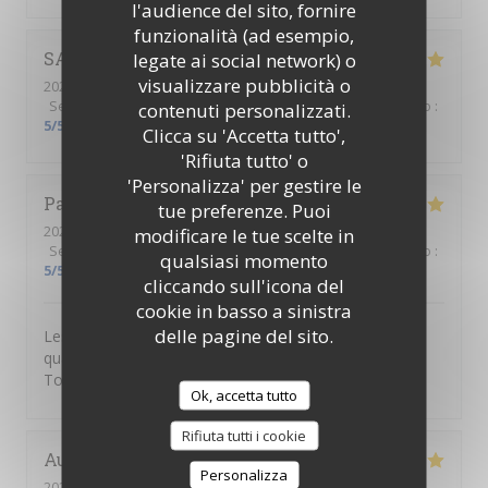
l'audience del sito, fornire
funzionalità (ad esempio,
SABRINA
A
legate ai social network) o
visualizzare pubblicità o
2026-06-18
- 18:00 - Ospiti 1
Servizio
:
5
/5
Atmosfera
:
5
/5
Cucina
:
5
/5
Qualità / Prezzo
:
contenuti personalizzati.
5
/5
Clicca su 'Accetta tutto',
'Rifiuta tutto' o
'Personalizza' per gestire le
Patricia
L
tue preferenze. Puoi
2026-06-18
- 18:30 - Ospiti 2
modificare le tue scelte in
Servizio
:
5
/5
Atmosfera
:
5
/5
Cucina
:
5
/5
Qualità / Prezzo
:
qualsiasi momento
5
/5
cliccando sull'icona del
cookie in basso a sinistra
delle pagine del sito.
Les prestations sont toujours excellentes. Grande
qualité des mets proposés, un service personnalisé ...
Toujours un grand plaisir !
Ok, accetta tutto
Rifiuta tutti i cookie
Aurelie
C
Personalizza
2026-06-11
- 12:00 - Ospiti 4