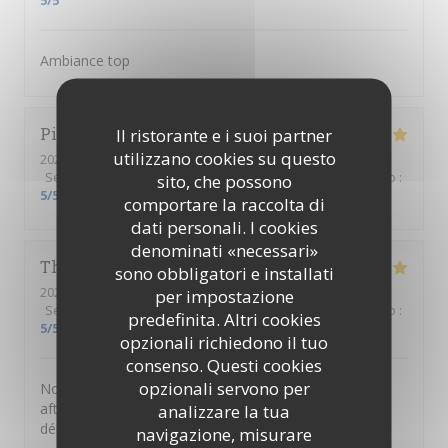
5
/5
Ambiance top
Pierre
C
Il ristorante e i suoi partner
utilizzano cookies su questo
2026-06-18
- 18:30 - Ospiti 6
Servizio
:
5
/5
Atmosfera
:
5
/5
Cucina
:
5
/5
Qualità / Prezzo
:
sito, che possono
5
/5
comportare la raccolta di
dati personali. I cookies
denominati «necessari»
Thibault
S
sono obbligatori e installati
2026-06-18
- 18:00 - Ospiti 1
per impostazione
Servizio
:
5
/5
Atmosfera
:
5
/5
Cucina
:
5
/5
Qualità / Prezzo
:
predefinita. Altri cookies
5
/5
opzionali richiedono il tuo
consenso. Questi cookies
opzionali servono per
Nous avons passer un moment très sympa pour cet
afterwork entre collègues. Le lieu est cosy et les mets
analizzare la tua
délicieux. Bravo et merci aux élèves et équipes
navigazione, misurare