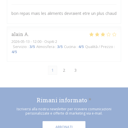
bon repas mais les aliments devraient etre un plus chaud
alain
A
2026-05-13
- 12:00 - Ospiti 2
Servizio
:
3
/5
Atmosfera
:
3
/5
Cucina
:
4
/5
Qualità / Prezzo
:
4
/5
1
2
3
Rimani informato
*
Iscriversi alla nostra newsletter per ricevere comunicazioni
personalizzate e offerte di marketing via e-mail.
ABBONATI