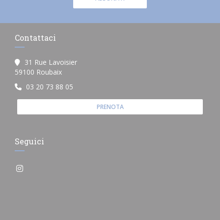
Contattaci
31 Rue Lavoisier
((apre una nuova finestra))
59100 Roubaix
03 20 73 88 05
PRENOTA
Seguici
Instagram ((apre una nuova finestra))