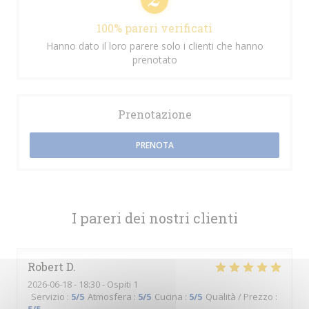
100% pareri verificati
Hanno dato il loro parere solo i clienti che hanno
prenotato
Prenotazione
PRENOTA
I pareri dei nostri clienti
Robert
D
2026-06-18
- 18:30 - Ospiti 1
Servizio
:
5
/5
Atmosfera
:
5
/5
Cucina
:
5
/5
Qualità / Prezzo
: