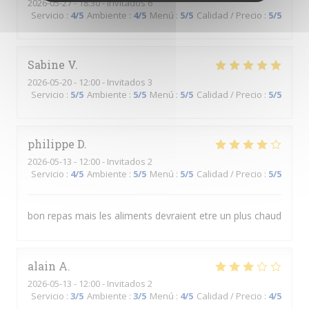
2026-05-27
- 18:30 - Invitados 6
Servicio
:
4
/5
Ambiente
:
4
/5
Menú
:
5
/5
Calidad / Precio
:
5
/5
Sabine
V
2026-05-20
- 12:00 - Invitados 3
Servicio
:
5
/5
Ambiente
:
5
/5
Menú
:
5
/5
Calidad / Precio
:
5
/5
philippe
D
2026-05-13
- 12:00 - Invitados 2
Servicio
:
4
/5
Ambiente
:
5
/5
Menú
:
5
/5
Calidad / Precio
:
5
/5
bon repas mais les aliments devraient etre un plus chaud
alain
A
2026-05-13
- 12:00 - Invitados 2
Servicio
:
3
/5
Ambiente
:
3
/5
Menú
:
4
/5
Calidad / Precio
:
4
/5