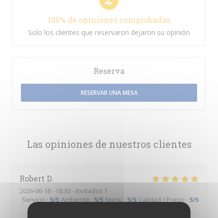
100% de opiniones comprobadas
Solo los clientes que reservaron dejaron su opinión
Reserva
RESERVAR UNA MESA
Las opiniones de nuestros clientes
Robert
D
2026-06-18
- 18:30 - Invitados 1
Servicio
:
5
/5
Ambiente
:
5
/5
Menú
:
5
/5
Calidad / Precio
:
5
/5