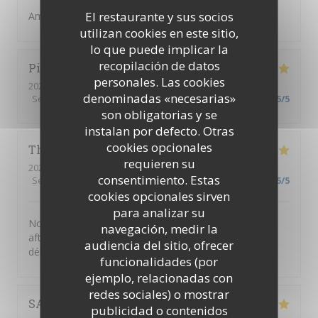
El restaurante y sus socios
Ambiance top
utilizan cookies en este sitio,
lo que puede implicar la
recopilación de datos
Pierre
C
personales. Las cookies
2026-06-18
- 18:30 - Invitados 6
denominadas «necesarias»
Servicio
:
5
/5
Ambiente
:
5
/5
Menú
:
5
/5
Calidad / Precio
:
5
/5
son obligatorias y se
instalan por defecto. Otras
cookies opcionales
Thibault
S
requieren su
2026-06-18
- 18:00 - Invitados 1
consentimiento. Estas
Servicio
:
5
/5
Ambiente
:
5
/5
Menú
:
5
/5
Calidad / Precio
:
5
/5
cookies opcionales sirven
para analizar su
Nous avons passer un moment très sympa pour cet
navegación, medir la
afterwork entre collègues. Le lieu est cosy et les mets
audiencia del sitio, ofrecer
délicieux. Bravo et merci aux élèves et équipes
funcionalidades (por
ejemplo, relacionadas con
redes sociales) o mostrar
SABRINA
A
publicidad o contenidos