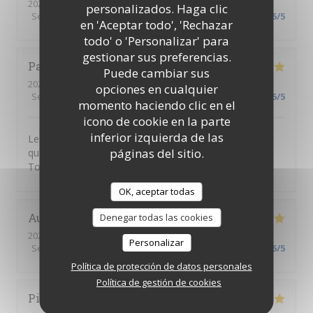
2026-06-18
- 18:00 - Invitados 1
personalizados. Haga clic
Servicio
:
5
/5
Ambiente
:
5
/5
Menú
:
5
/5
Calidad / Precio
:
5
/5
en 'Aceptar todo', 'Rechazar
todo' o 'Personalizar' para
gestionar sus preferencias.
Patricia
L
Puede cambiar sus
2026-06-18
- 18:30 - Invitados 2
opciones en cualquier
Servicio
:
5
/5
Ambiente
:
5
/5
Menú
:
5
/5
Calidad / Precio
:
5
/5
momento haciendo clic en el
icono de cookie en la parte
inferior izquierda de las
Les prestations sont toujours excellentes. Grande
páginas del sitio.
qualité des mets proposés, un service personnalisé ...
Toujours un grand plaisir !
OK, aceptar todas
Aurelie
C
Denegar todas las cookies
2026-06-11
- 12:00 - Invitados 4
Personalizar
Servicio
:
5
/5
Ambiente
:
5
/5
Menú
:
5
/5
Calidad / Precio
:
5
/5
Política de protección de datos personales
Política de gestión de cookies
Pierre
C