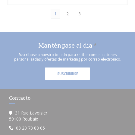
1
2
3
Manténgase al día
*
Suscríbase a nuestro boletín para recibir comunicaciones
personalizadas y ofertas de marketing por correo electrónico.
SUSCRIBIRSE
Contacto
31 Rue Lavoisier
((abre en una nueva ventana))
59100 Roubaix
03 20 73 88 05