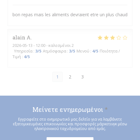
bon repas mais les aliments devraient etre un plus chaud
alain
A
2026-05-13
- 12:00 - καλεσμένοι 2
Υπηρεσία
:
3
/5
Ατμόσφαιρα
:
3
/5
Μενού
:
4
/5
Ποιότητα /
Τιμή
:
4
/5
1
2
3
Μείνετε ενημερωμένοι
*
Εγγραφείτε στο ενημερωτικό μας δελτίο για να λαμβάνετε
εξατομικευμένες επικοινωνίες και προσφορές μάρκετινγκ μέσω
ηλεκτρονικού ταχυδρομείου από εμάς.