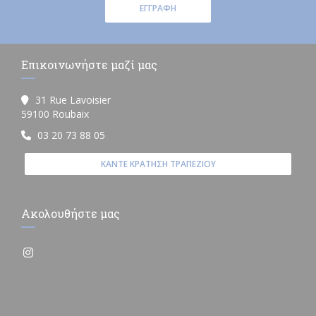
ΕΓΓΡΑΦΉ
Επικοινωνήστε μαζί μας
31 Rue Lavoisier
((ανοίγει σε νέο παράθυρο))
59100 Roubaix
03 20 73 88 05
ΚΆΝΤΕ ΚΡΆΤΗΣΗ ΤΡΑΠΕΖΙΟΎ
Ακολουθήστε μας
Instagram ((ανοίγει σε νέο παράθυρο))