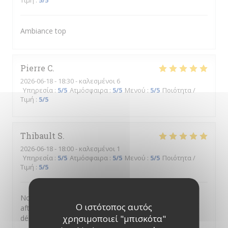
Τιμή
:
5
/5
Ambiance top
Pierre
C
2026-06-18
- 18:30 - καλεσμένοι 6
Υπηρεσία
:
5
/5
Ατμόσφαιρα
:
5
/5
Μενού
:
5
/5
Ποιότητα /
Τιμή
:
5
/5
Thibault
S
2026-06-18
- 18:00 - καλεσμένοι 1
Υπηρεσία
:
5
/5
Ατμόσφαιρα
:
5
/5
Μενού
:
5
/5
Ποιότητα /
Τιμή
:
5
/5
Nous avons passer un moment très sympa pour cet
Ο ιστότοπος αυτός
afterwork entre collègues. Le lieu est cosy et les mets
χρησιμοποιεί "μπισκότα"
délicieux. Bravo et merci aux élèves et équipes