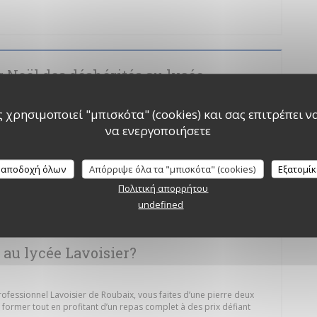
ΕΙ ΣΕ ΝΈΟ ΠΑΡΆΘΥΡΟ))
 Noël des déshérités au lycée
 χρησιμοποιεί "μπισκότα" (cookies) και σας επιτρέπει να 
να ενεργοποιήσετε
participe à l’opération de « La Voix du Nord », en organisant un
udi 9 décembre. Une partie des recettes bénéficiera aux enfants
 αποδοχή όλων
Απόρριψε όλα τα "μπισκότα" (cookies)
Εξατομί
ΕΙ ΣΕ ΝΈΟ ΠΑΡΆΘΥΡΟ))
Πολιτική απορρήτου
undefined
t au lycée Lavoisier?
rofessionnel Lavoisier de Roubaix, vous faites d’une pierre deux
 former tout en profitant d’un repas complet à des prix défiant