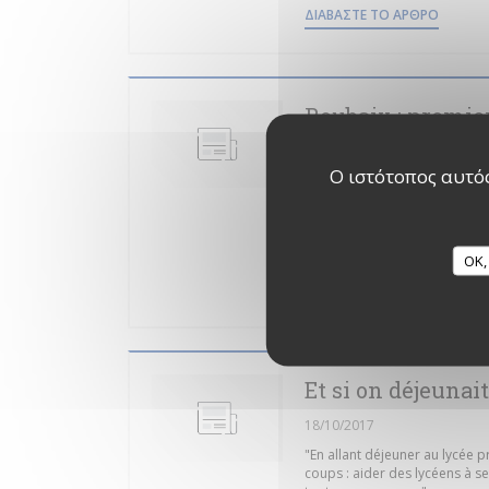
((ΑΝΟΊΓ
ΔΙΑΒΆΣΤΕ ΤΟ ΆΡΘΡΟ
Roubaix : premier
Lavoisier
Ο ιστότοπος αυτός
29/11/2021
"Le lycée hôtelier de Roubaix 
dîner pour 50 couverts, le je
dans le besoin."
OK,
((ΑΝΟΊΓ
ΔΙΑΒΆΣΤΕ ΤΟ ΆΡΘΡΟ
Et si on déjeunai
18/10/2017
"En allant déjeuner au lycée p
coups : aider des lycéens à se