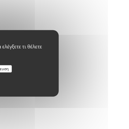
ελέγξετε τι θέλετε
κευση