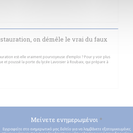
ΕΙ ΣΕ ΝΈΟ ΠΑΡΆΘΥΡΟ))
stauration, on démêle le vrai du faux
stauration est-elle vraiment pourvoyeuse d’emploi ? Pour y voir plus
rue et poussé la porte du lycée Lavoisier à Roubaix, qui prépare à
ΕΙ ΣΕ ΝΈΟ ΠΑΡΆΘΥΡΟ))
Μείνετε ενημερωμένοι
*
Εγγραφείτε στο ενημερωτικό μας δελτίο για να λαμβάνετε εξατομικευμένες