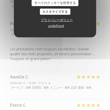
2026-06-18
- 18:00 - ゲスト 1
すべてのクッキーを拒否する
サービス
:
5
/5
雰囲気
:
5
/5
メニュー
:
5
/5
品質-価格
:
5
/5
カスタマイズする
プライバシーポリシー
Patricia
L
undefined
2026-06-18
- 18:30 - ゲスト 2
サービス
:
5
/5
雰囲気
:
5
/5
メニュー
:
5
/5
品質-価格
:
5
/5
Les prestations sont toujours excellentes. Grande
qualité des mets proposés, un service personnalisé ...
Toujours un grand plaisir !
Aurelie
C
2026-06-11
- 12:00 - ゲスト 4
サービス
:
5
/5
雰囲気
:
5
/5
メニュー
:
5
/5
品質-価格
:
5
/5
Pierre
C