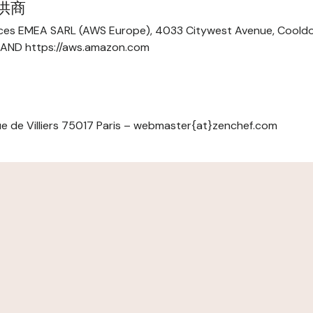
提供商
ces EMEA SARL (AWS Europe), 4033 Citywest Avenue, Cool
ELAND https://aws.amazon.com
e de Villiers 75017 Paris – webmaster{at}zenchef.com