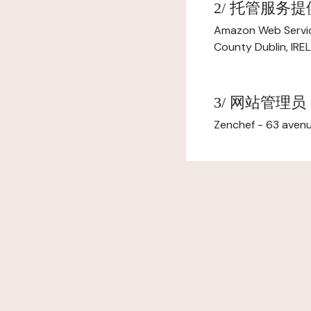
2/ 托管服务
Amazon Web Servi
County Dublin, IR
3/ 网站管理员
Zenchef - 63 avenu